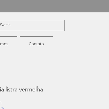
omos
Contato
a listra vermelha
Preço
0
promocional
20%