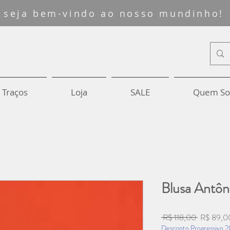
seja bem-vindo ao nosso mundinho!
 Traços
Loja
SALE
Quem S
Blusa Antôni
Preço
 R$ 118,00 
R$ 89,0
normal
Desconto Progressivo 