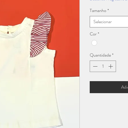
Tamanho
*
Selecionar
Cor
*
Quantidade
*
Adi