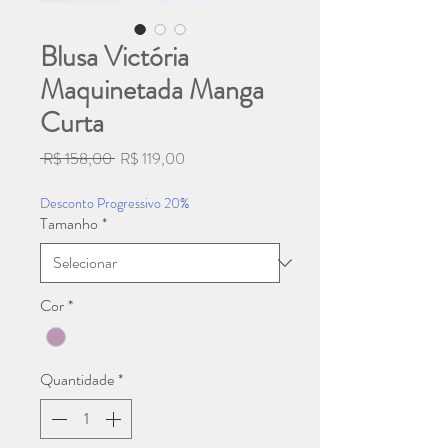
Blusa Victória
Maquinetada Manga
Curta
Preço
Preço
 R$ 158,00 
R$ 119,00
normal
promocional
Desconto Progressivo 20%
Tamanho
*
Cor
*
Quantidade
*