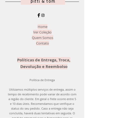
pitti & tom
deve ser feita a devolução para
reembolso. Atenção! O produto deve
ser devolvido com o mesmo carinho
que enviamos para você! =)
Home
Ver Coleção
Quem Somos
Contato
Políticas de Entrega, Troca,
Devolução e Reembolso
Política de Entrega
Utilizamos múltiplos serviços de entrega, assim o
tempo de recebimento pode variar de acordo com
a região do cliente. Em geral o frete ocorre entre 5
e 10 dias úteis. Recomendamos que verifique o
status do seu pedido. Caso a entrega não seja
concluída, haverá duas tentativas em seguida. O
produto retornará para o fornecedor caso as