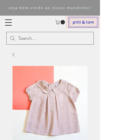
seja bem-vindo ao nosso mundinho!