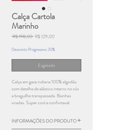
Calça Cartola
Marinho
Preço
Preço
 R$ 198,00 
R$ 129,00
normal
promocional
Desconto Progressivo 20%
Esgotado
Calça em gaze indiana 100% algodão
com detalhe de elástico interno no cós
e braguilha transpassada. Bainhas
viradas. Super cool e confortavel
INFORMAÇÕES DO PRODUTO