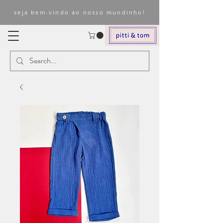
seja bem-vindo ao nosso mundinho!