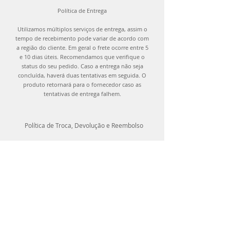
Política de Entrega
Utilizamos múltiplos serviços de entrega, assim o
tempo de recebimento pode variar de acordo com
a região do cliente. Em geral o frete ocorre entre 5
e 10 dias úteis. Recomendamos que verifique o
status do seu pedido. Caso a entrega não seja
concluída, haverá duas tentativas em seguida. O
produto retornará para o fornecedor caso as
tentativas de entrega falhem.
Política de Troca, Devolução e Reembolso
Você pode trocar os produtos adquiridos até
15 dias após recebê-los ou devolver os itens
em até 7 dias corridos após a entrega, desde
que o produto esteja etiquetado, com todos os
acessórios e não tenha sido utilizado.
Contate-nos através de nossos canais de
atendimento para que possamos organizar a
troca e devolução.