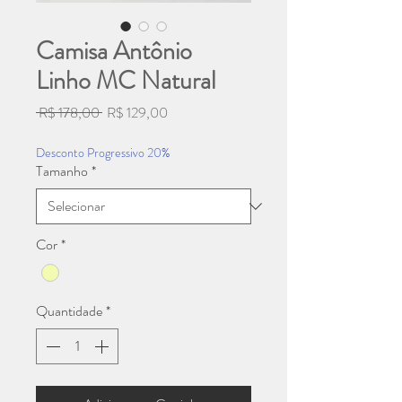
Camisa Antônio
Linho MC Natural
Preço
Preço
 R$ 178,00 
R$ 129,00
normal
promocional
Desconto Progressivo 20%
Tamanho
*
Cor
*
Quantidade
*