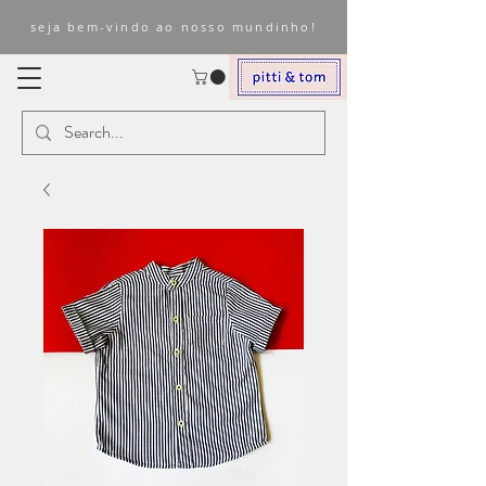
seja bem-vindo ao nosso mundinho!