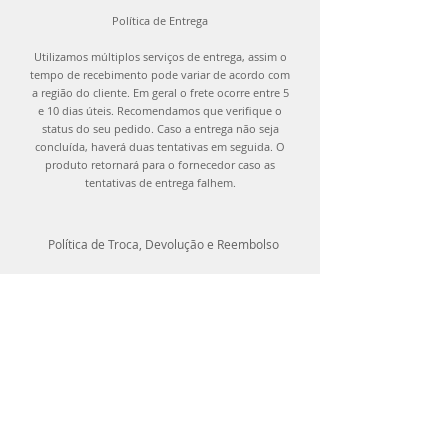
Política de Entrega
Utilizamos múltiplos serviços de entrega, assim o
tempo de recebimento pode variar de acordo com
a região do cliente. Em geral o frete ocorre entre 5
e 10 dias úteis. Recomendamos que verifique o
status do seu pedido. Caso a entrega não seja
concluída, haverá duas tentativas em seguida. O
produto retornará para o fornecedor caso as
tentativas de entrega falhem.
Política de Troca, Devolução e Reembolso
Você pode trocar os produtos adquiridos até
15 dias após recebê-los ou devolver os itens
em até 7 dias corridos após a entrega, desde
que o produto esteja etiquetado, com todos os
acessórios e não tenha sido utilizado.
Contate-nos através de nossos canais de
atendimento para que possamos organizar a
troca e devolução.