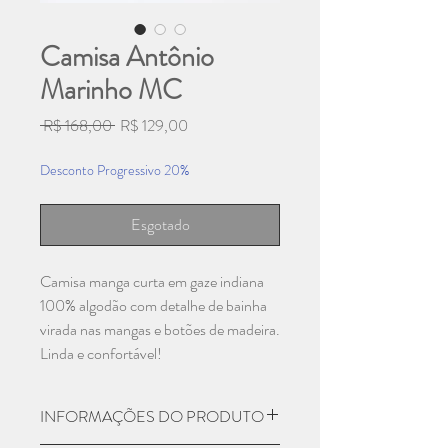
Camisa Antônio
Marinho MC
Preço
Preço
 R$ 168,00 
R$ 129,00
normal
promocional
Desconto Progressivo 20%
Esgotado
Camisa manga curta em gaze indiana
100% algodão com detalhe de bainha
virada nas mangas e botões de madeira.
Linda e confortável!
INFORMAÇÕES DO PRODUTO