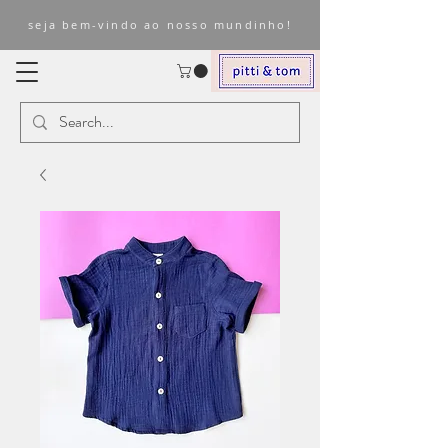
seja bem-vindo ao nosso mundinho!