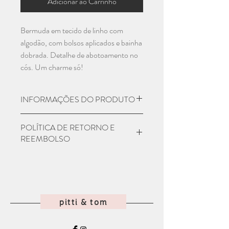
Adicionar ao Carrinho
Bermuda em tecido de linho com
algodão, com bolsos aplicados e bainha
dobrada. Detalhe de abotoamento no
cós. Um charme só!
INFORMAÇÕES DO PRODUTO
Material: Linho + Algodão
POLÍTICA DE RETORNO E
Numeração:
REEMBOLSO
1 - 2 anos
3 - 4 anos
Seu produto chegou e não era como
5 - 6 anos
você esperava? Entre em contato com
7 - 8 anos
nosso atendimento em até 7 dias
9 - 10 anos
corridos que iremos orientar como
pitti & tom
deve ser feita a devolução para
reembolso. Atenção! O produto deve