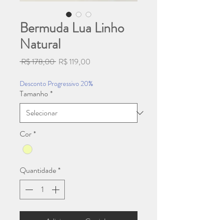
Bermuda Lua Linho
Natural
Preço
Preço
 R$ 178,00 
R$ 119,00
normal
promocional
Desconto Progressivo 20%
Tamanho
*
Cor
*
Quantidade
*