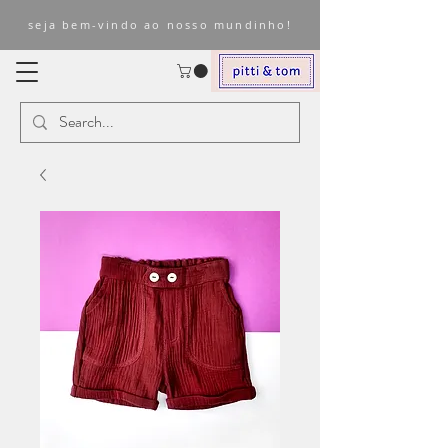
seja bem-vindo ao nosso mundinho!