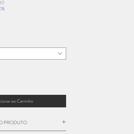
Preço
00
promocional
20%
cionar ao Carrinho
O PRODUTO