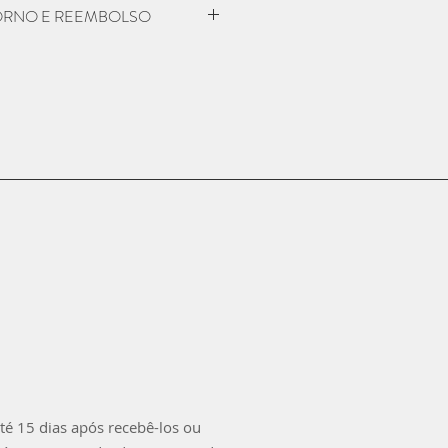
TORNO E REEMBOLSO
 não era como você esperava?
 nosso atendimento em até 7 dias
ientar como deve ser feita a
olso. Atenção! O produto deve ser
o carinho que enviamos para você!
té 15 dias após recebê-los ou