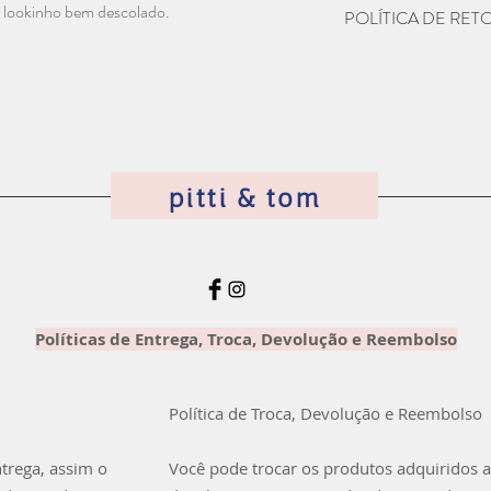
Material: Algodão
m lookinho bem descolado.
POLÍTICA DE RE
Numeração:
1 - 2 anos
Seu produto chegou e
3 - 4 anos
Entre em contato com
5 - 6 anos
corridos que iremos or
7 - 8 anos
devolução para reemb
9 - 10 anos
devolvido com o mesm
pitti & tom
=)
Políticas de Entrega, Troca, Devolução e Reembolso
Política de Troca, Devolução e Reembolso
ntrega, assim o
Você pode trocar os produtos adquiridos a