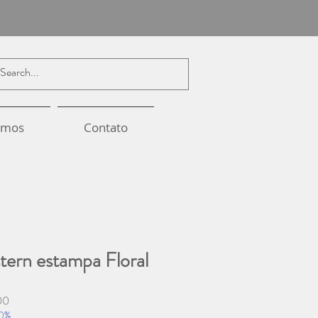
omos
Contato
ern estampa Floral
Preço
00
promocional
20%