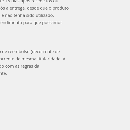
té 15 dias após recebê-los ou
pós a entrega, desde que o produto
 e não tenha sido utilizado.
 atendimento para que possamos
o de reembolso (decorrente de
corrente de mesma titularidade. A
rdo com as regras da
nte.