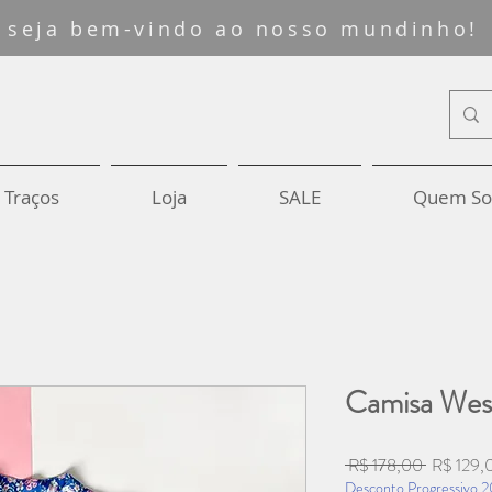
seja bem-vindo ao nosso mundinho!
 Traços
Loja
SALE
Quem S
Camisa West
Preço
 R$ 178,00 
R$ 129,
normal
Desconto Progressivo 