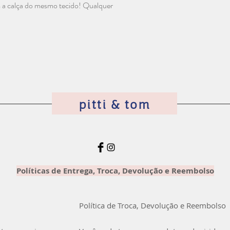
 a calça do mesmo tecido! Qualquer
1 - 2 anos
Seu produto chegou e
3 - 4 anos
Entre em contato com
5 - 6 anos
corridos que iremos or
7 - 8 anos
devolução para reemb
9 - 10 ano
devolvido com o mesm
=)
pitti & tom
Políticas de Entrega, Troca, Devolução e Reembolso
Política de Troca, Devolução e Reembolso