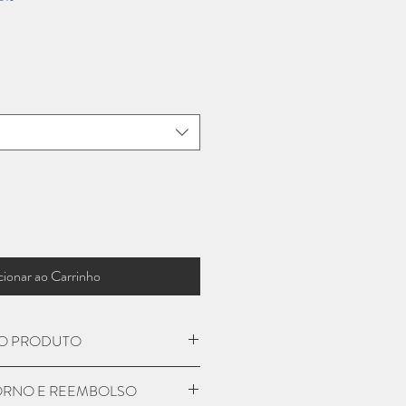
cionar ao Carrinho
O PRODUTO
dão
TORNO E REEMBOLSO