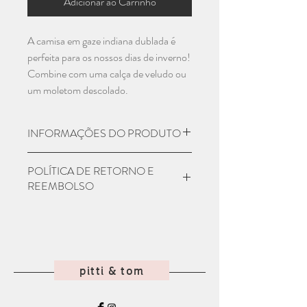
Adicionar ao Carrinho
A camisa em gaze indiana dublada é
perfeita para os nossos dias de inverno!
Combine com uma calça de veludo ou
um moletom descolado.
INFORMAÇÕES DO PRODUTO
Material: 100% Algodão
POLÍTICA DE RETORNO E
Numeração:
REEMBOLSO
1 - 2 anos
3 - 4 anos
Seu produto chegou e não era como
5 - 6 anos
você esperava? Entre em contato com
7 - 8 anos
nosso atendimento em até 7 dias
9 - 10 anos
corridos que iremos orientar como
pitti & tom
deve ser feita a devolução para
reembolso. Atenção! O produto deve