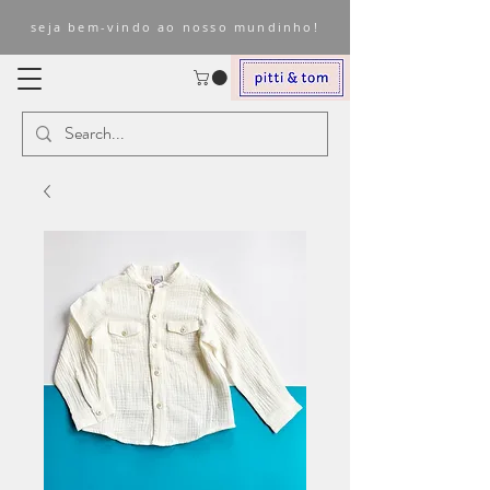
seja bem-vindo ao nosso mundinho!