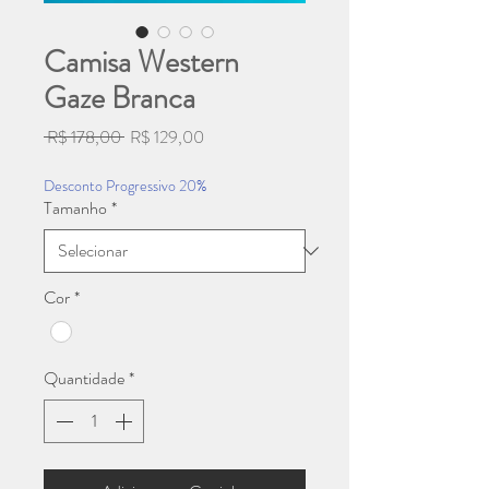
Camisa Western
Gaze Branca
Preço
Preço
 R$ 178,00 
R$ 129,00
normal
promocional
Desconto Progressivo 20%
Tamanho
*
Cor
*
Quantidade
*