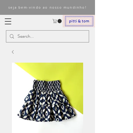
seja bem-vindo ao nosso mundinho!