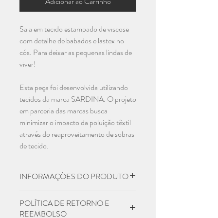
Adicionar ao Carrinho
Saia em tecido estampado de viscose
com detalhe de babados e lastex no
cós. Para deixar as pequenas lindas de
viver!
Esta peça foi desenvolvida utilizando
tecidos da marca SARDINA. O projeto
em parceria das marcas busca
minimizar o impacto da poluição têxtil
através do reaproveitamento de sobras
de tecido.
INFORMAÇÕES DO PRODUTO
Material: Viscose
POLÍTICA DE RETORNO E
Numeração:
REEMBOLSO