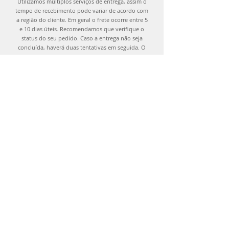
Utilizamos múltiplos serviços de entrega, assim o
tempo de recebimento pode variar de acordo com
a região do cliente. Em geral o frete ocorre entre 5
e 10 dias úteis. Recomendamos que verifique o
status do seu pedido. Caso a entrega não seja
concluída, haverá duas tentativas em seguida. O
produto retornará para o fornecedor caso as
tentativas de entrega falhem.
Política de Troca, Devolução e Reembolso
Você pode trocar os produtos adquiridos até
15 dias após recebê-los ou devolver os itens
em até 7 dias corridos após a entrega, desde
que o produto esteja etiquetado, com todos os
acessórios e não tenha sido utilizado.
Contate-nos através de nossos canais de
atendimento para que possamos organizar a
troca e devolução.
Reembolso
Em até 10 dias será encaminhado o pedido de