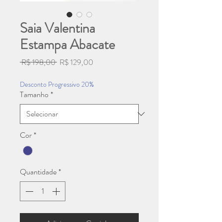
Saia Valentina
Estampa Abacate
Preço
Preço
 R$ 198,00 
R$ 129,00
normal
promocional
Desconto Progressivo 20%
Tamanho
*
Cor
*
Quantidade
*