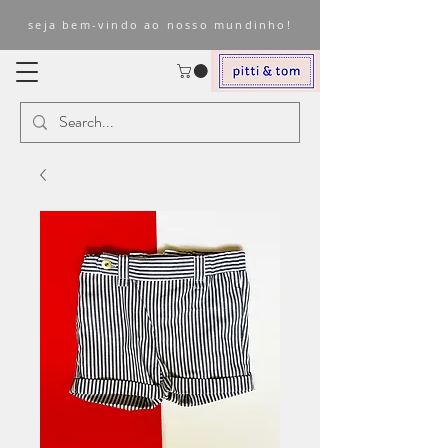
seja bem-vindo ao nosso mundinho!