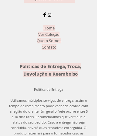
9 - 10 anos
deve ser feita a devolução para
reembolso. Atenção! O produto deve
ser devolvido com o mesmo carinho
que enviamos para você! =)
Home
Ver Coleção
Quem Somos
Contato
Políticas de Entrega, Troca,
Devolução e Reembolso
Política de Entrega
Utilizamos múltiplos serviços de entrega, assim o
tempo de recebimento pode variar de acordo com
a região do cliente. Em geral o frete ocorre entre 5
e 10 dias úteis. Recomendamos que verifique o
status do seu pedido. Caso a entrega não seja
concluída, haverá duas tentativas em seguida. O
produto retornará para o fornecedor caso as