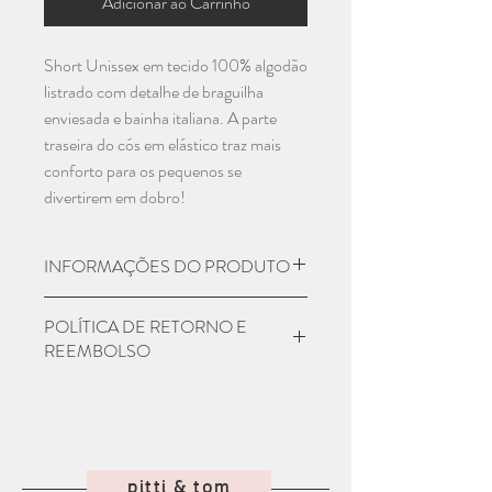
Adicionar ao Carrinho
Short Unissex em tecido 100% algodão
listrado com detalhe de braguilha
enviesada e bainha italiana. A parte
traseira do cós em elástico traz mais
conforto para os pequenos se
divertirem em dobro!
INFORMAÇÕES DO PRODUTO
Material: 100% Algodão
POLÍTICA DE RETORNO E
Numeração:
REEMBOLSO
06m-12m
1 - 2 anos
Seu produto chegou e não era como
3 - 4 anos
você esperava? Entre em contato com
5 - 6 anos
nosso atendimento em até 7 dias
7 - 8 anos
corridos que iremos orientar como
pitti & tom