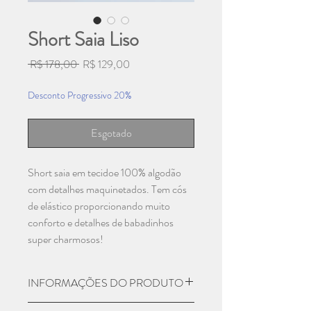
Short Saia Liso
Preço
Preço
 R$ 178,00 
R$ 129,00
normal
promocional
Desconto Progressivo 20%
Esgotado
Short saia em tecidoe 100% algodão
com detalhes maquinetados. Tem cós
de elástico proporcionando muito
conforto e detalhes de babadinhos
super charmosos!
INFORMAÇÕES DO PRODUTO
Material: 100% Algodão