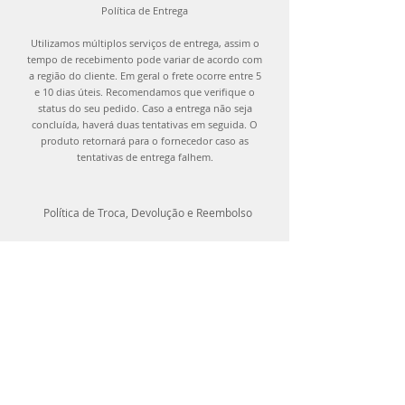
Política de Entrega
Utilizamos múltiplos serviços de entrega, assim o
tempo de recebimento pode variar de acordo com
a região do cliente. Em geral o frete ocorre entre 5
e 10 dias úteis. Recomendamos que verifique o
status do seu pedido. Caso a entrega não seja
concluída, haverá duas tentativas em seguida. O
produto retornará para o fornecedor caso as
tentativas de entrega falhem.
Política de Troca, Devolução e Reembolso
Você pode trocar os produtos adquiridos até
15 dias após recebê-los ou devolver os itens
em até 7 dias corridos após a entrega, desde
que o produto esteja etiquetado, com todos os
acessórios e não tenha sido utilizado.
Contate-nos através de nossos canais de
atendimento para que possamos organizar a
troca e devolução.