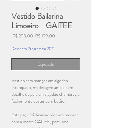
Vestido Bailarina
Limoeiro - GAITEE
Preço
Preço
 R$ 298,00 
R$ 199,00
normal
promocional
Desconto Progressivo 20%
Esgotado
Vestido sem mangas em algodão
estampado, modelagem ampla com
detalhe de gola em algodão chambray e
fechamento costas com botão.
Esta peça foi desenvolvida em parceria
com a marca GAITEE, para uma