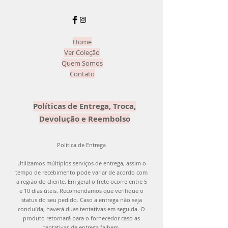
reembolso. Atenção! O produto deve
ser devolvido com o mesmo carinho
que enviamos para você! =)
Home
Ver Coleção
Quem Somos
Contato
Políticas de Entrega, Troca,
Devolução e Reembolso
Política de Entrega
Utilizamos múltiplos serviços de entrega, assim o
tempo de recebimento pode variar de acordo com
a região do cliente. Em geral o frete ocorre entre 5
e 10 dias úteis. Recomendamos que verifique o
status do seu pedido. Caso a entrega não seja
concluída, haverá duas tentativas em seguida. O
produto retornará para o fornecedor caso as
tentativas de entrega falhem.