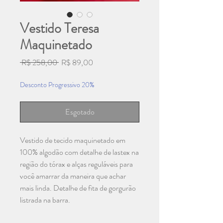
Vestido Teresa
Maquinetado
Preço
Preço
 R$ 258,00 
R$ 89,00
normal
promocional
Desconto Progressivo 20%
Esgotado
Vestido de tecido maquinetado em
100% algodão com detalhe de lastex na
região do tórax e alças reguláveis para
você amarrar da maneira que achar
mais linda. Detalhe de fita de gorgurão
listrada na barra.