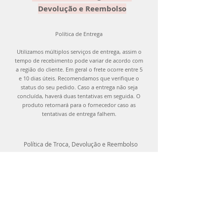
Devolução e Reembolso
Política de Entrega
Utilizamos múltiplos serviços de entrega, assim o
tempo de recebimento pode variar de acordo com
a região do cliente. Em geral o frete ocorre entre 5
e 10 dias úteis. Recomendamos que verifique o
status do seu pedido. Caso a entrega não seja
concluída, haverá duas tentativas em seguida. O
produto retornará para o fornecedor caso as
tentativas de entrega falhem.
Política de Troca, Devolução e Reembolso
Você pode trocar os produtos adquiridos até
15 dias após recebê-los ou devolver os itens
em até 7 dias corridos após a entrega, desde
que o produto esteja etiquetado, com todos os
acessórios e não tenha sido utilizado.
Contate-nos através de nossos canais de