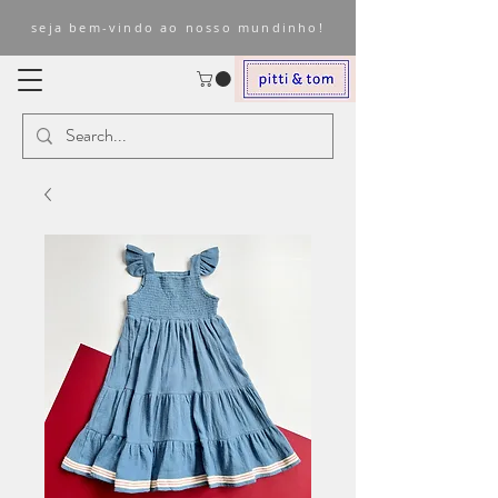
seja bem-vindo ao nosso mundinho!